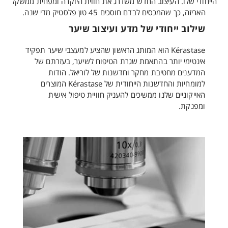
הייחודי שלו. העיצוב החדש משדרג את חווית היוקרה ומפחית ממשקל
האריזה, כך שהמכסים לבדם חוסכים 45 טון פלסטיק מדי שנה.
שילוב ייחודי של מדע ועיצוב שיער
Kérastase הוא המותג הראשון שהציע למעצבי שיער תפקיד
אינטימי יותר בהתאמת שגרת הטיפוח לשיער, בעזרתם של
המדענים מחטיבת מחקר וחדשנות של לוריאל. הודות
למומחיות והחדשנות הייחודית של Kérastase המוצרים
האייקוניים שלנו ממשיכים להעניק חוויית טיפול אישית
ומפנקת.