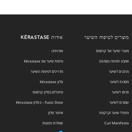
מוצרים לטיפוח השיער
אודות KÉRASTASE
מוצרי שיער של קרסטס
אודותינו
אמבט חפיפה (שמפו)
טיפוח שיער עם Kérastase
מרככים לשיער
מדריכים לטיפוח השיער
מסכות לשיער
סלון Kérastase
סרום לשיער
טיפולים בסלון קרסטס
שמנים לשיער
Fusio Dose – בסלון Kérastase
טיפולי שיער וקרקפת
איתור סלון
Curl Manifesto
שאלות נפוצות