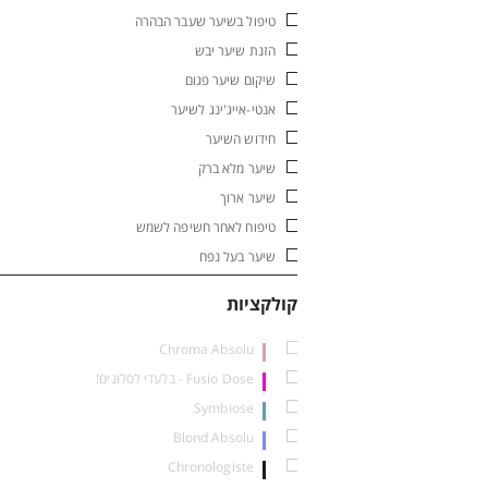
טיפול בשיער שעבר הבהרה
הזנת שיער יבש
שיקום שיער פגום
אנטי-אייג'ינג לשיער
חידוש השיער
שיער מלא ברק
שיער ארוך
טיפוח לאחר חשיפה לשמש
מ
שיער בעל נפח
קולקציות
Chroma Absolu
Fusio Dose - בלעדי לסלונים!
Symbiose
Blond Absolu
Chronologiste