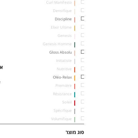
Curl Manifesto
Densifique
Discipline
Elixir Ultime
Genesis
Genesis Homme
Gloss Absolu
Initialiste
Nutritive
Oléo-Relax
א
Première
Résistance
Soleil
Spécifique
Volumifique
סוג מוצר