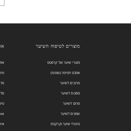
מוצרים לטיפוח השיער
אודות
מוצרי שיער של קרסטס
אוד
אמבט חפיפה (שמפו)
טיפוח
מרככים לשיער
מדר
מסכות לשיער
סלון stase
סרום לשיער
טיפ
שמנים לשיער
io Dose
טיפולי שיער וקרקפת
אית