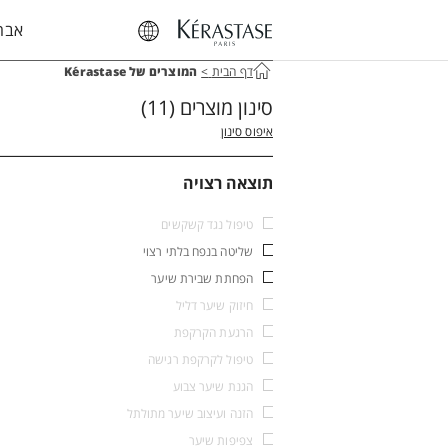
אבחו
דף הבית
>
המוצרים של Kérastase
סינון מוצרים
(11)
איפוס סינון
תוצאה רצויה
טיפול נגד קשקשים
שליטה בנפח בלתי רצוי
הפחתת שבירת שיער
חיזוק שיער דליל
הרגעת הקרקפת
טיפול לקרקפת רגישה
הגנת שיער צבוע
הזנה ועיצוב שיער מתולתל
צפיפות שיער