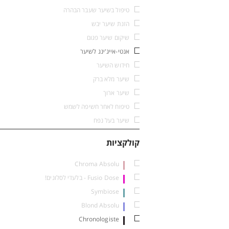
טיפול בשיער שעבר הבהרה
הזנת שיער יבש
שיקום שיער פגום
אנטי-אייג'ינג לשיער
חידוש השיער
שיער מלא ברק
שיער ארוך
טיפוח לאחר חשיפה לשמש
שיער בעל נפח
מ
קולקציות
Chroma Absolu
Fusio Dose - בלעדי לסלונים!
Symbiose
Blond Absolu
Chronologiste