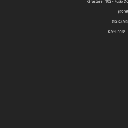
Fus – בסלון Kérastase
ור סלון
ות נפוצות
שוחחו איתנו