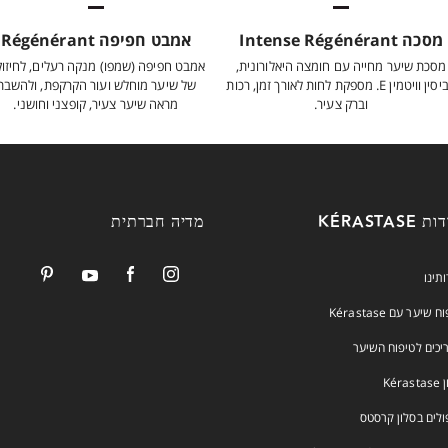
מסכה Intense Régénérant
אמבט חפיפה Régénérant
מסכת שיער מחייה עם חומצה היאלורונית,
אמבט חפיפה (שמפו) מנקה רעלים, לחיזו
אביסין וויטמין E. מספקת לחות לאורך זמן, רכות
של שיער מוחלש ועור הקרקפת, ולהשבת
וברק צעיר.
מראה שיער צעיר, קופצני וחושני.
 KÉRASTASE
מדיה חברתית
ותינו
 שיער עם Kérastase
יכים לטיפוח השיער
Kéra
ולים בסלון קרסטס