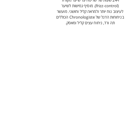
ו-24 שעות של שליטה על שיער מקורזל
(frizz-control). מוסיף גמישות לשיער
לעיצוב נוח יותר ולמראה קליל וחושני. מועשר
בניחוחות הדגל של Chronologiste הכוללים
תה ורד, ניחוח עצים קליל ומאסק.