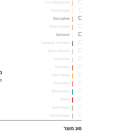
Curl Manifesto
Densifique
Discipline
Elixir Ultime
Genesis
Genesis Homme
Gloss Absolu
Initialiste
Nutritive
מסכה 
Oléo-Relax
מס
Première
Résistance
Soleil
Spécifique
Volumifique
סוג מוצר