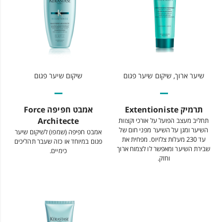
שיער ארוך, שיקום שיער פגום
שיקום שיער פגום
תרמיק Extentioniste
אמבט חפיפה Force
Architecte
תחליב מעצב הפועל על אורכי וקצוות
השיער ומגן על השיער מפני חום של
אמבט חפיפה (שמפו) לשיקום שיער
עד 230 מעלות צלזיוס. מפחית את
פגום במיוחד או כזה שעבר תהליכים
שבירת השיער ומאפשר לו לצמוח ארוך
כימיים.
וחזק.