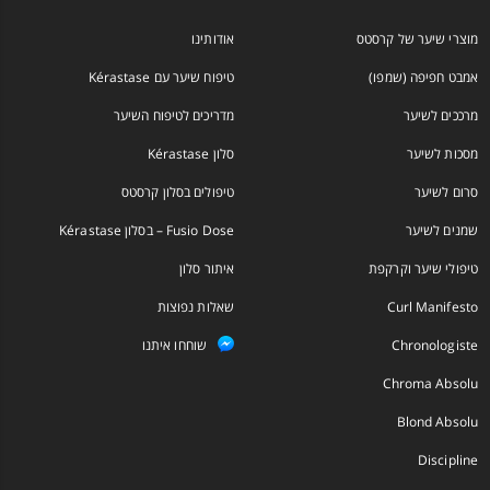
מוצרי שיער של קרסטס
אודותינו
אמבט חפיפה (שמפו)
טיפוח שיער עם Kérastase
מרככים לשיער
מדריכים לטיפוח השיער
מסכות לשיער
סלון Kérastase
סרום לשיער
טיפולים בסלון קרסטס
שמנים לשיער
Fusio Dose – בסלון Kérastase
טיפולי שיער וקרקפת
איתור סלון
Curl Manifesto
שאלות נפוצות
Chronologiste
שוחחו איתנו
Chroma Absolu
Blond Absolu
Discipline