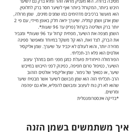
מסיבה ברורה. הוא מעניק מראה זוהר ומלא ברק גם לשיער
היבש ביותר, המקורזל ביותר ואף לשיער חסר ברק לחלוטין.
הוא מועשר ברכיבים מדהימים כמו שמנים מזינים, שמן מרולה,
שמן ארגן ושמן קמליה. שיערך יראה חלק באופן מיידי, עם פי 2
יותר ברק ושליטה בקרזול (פריז) עד 96 שעות*.
השמן מצפה את השיער, מפחית קרזול עד 96 שעות* ומגביר
את הברק. לצד זאת, הוא קל משקל במיוחד ומאפשר ספיגה
מהירה יותר, והוא לעולם לא יכביד על שיערך. שמן אליקסיר
אולטים הוא פלא רב-תכליתי.
הפורמולה הייחודית פועלת כמגן מפני חום במהלך עיצוב
השיער, כטיפול טרום חפיפה, כפינוק לפני הייבוש במייבש
שיער, או כטאץ' של גימור. שמן אליקסיר אולטים הזהוב
הרב-תכליתי הזה הוא שמן מבושם לשיער אשר מבטיח שיער
שהוא לא רק נוח לעיצוב ומבושם להפליא, אלא גם יפהפה
ומרשים.
*בדיקה אינסטרומנטלית
איך משתמשים בשמן הזנה