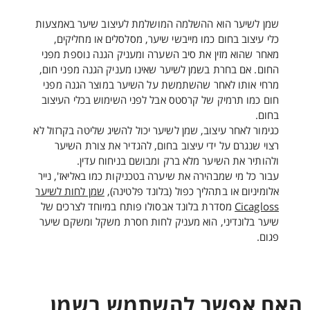
שמן לשיער הוא ההשלמה המושלמת לעיצוב שיער באמצעות
כלי עיצוב בחום כמו מייבשי שיער, מסלסלים או מחליקים,
מאחר שהוא מזין את סיב השערה ומעניק הגנה נוספת מפני
החום. אם בחרת בשמן לשיער שאינו מעניק הגנה מפני חום,
מרחי אותו לאחר שהשתמשת על השיער במוצר הגנה מפני
חום כמו תרמיק של קרסטס אבל לפני השימוש בכלי העיצוב
בחום.
כגימור לאחר עיצוב, שמן לשיער יכול להשיג שליטה בקרזול לא
רצוי שנגרם על ידי עיצוב בחום, להגדיר את צורת השיער
ולהותיר את השיער מלא ברק ומבושם בניחוח עדין.
עבור כל מי שמבהירה את שיערה בטכניקות כמו באליאז', נייר
אלומיניום או בתהליך כפול (בלונד פלטינה),
שמן לחות לשיער
Cicagloss
מסדרת בלונד אבסולו פותח במיוחד לצרכים של
שיער בלונדיני, הוא מעניק לחות חסרת משקל ומשקם שיער
פגום.
האם אפשר להשתמש בשמן