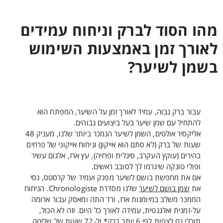
מהו הסוד לברק וניחוח עמידים
לאורך זמן באמצעות השימוש
בשמן לשיער?
עבור ברק גבוה, עמיד לאורך זמן על השיער, המפתח הוא
להתחיל עם שמן שיער בעל ביצועים גבוהים.
אליקסיר אולטים, השמן לשיער הנמכר ביותר שלנו, מעניק 48
שעות של ברק (לא סתם הוא אייקון) וניחוח אייקוני של פרחים
בהירים (עוקץ העקרב, סיגלית ופרזיה), עץ ארז, אלגום עשיר
ופולי טונקה שיגרמו לך לסובב ראשים.
אם את מחפשת בושם לשיער מפנק ועמיד של קרסטס, נסי
את
שמן בושם לשיער
שלנו מסדרת Chronologiste. הניחוח
הממכר משלב במיומנות ארז, ורד התה ומאסק עבור ארומה
על-זמנית ואלגנטית, עמידה לאורך כל היום. וזה לא הכול,
תוכלי גם לצפות לפי 6 יותר ברק* ול-72 שעות של שליטה