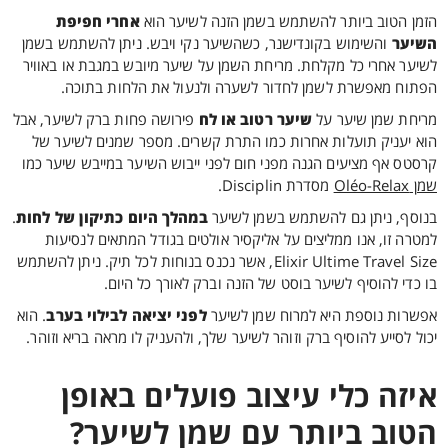
הזמן הטוב ביותר להשתמש בשמן הזנה לשיער הוא
אחרי חפיפת
השיער
והשימוש בקונדישנר, כשהשיער נקי ויבש. ניתן להשתמש בשמן
לשיער אחרי כל מקלחת. מריחת השמן על שיער מיובש במגבת או באוויר
הפתוח מאפשרת לשמן לחדור לשערה ולנעול את הלחות בתוכה.
מריחת שמן שיער על
שיער רטוב או לח
פירושה פחות ברק לשיער, אבל
הוא יעניק תועלות אחרות כמו התרת קשרים. מספר שמנים לשיער של
קרסטס אף מציעים הגנה מפני חום לפני ייבוש השיער במייבש שיער כמו
שמן Oléo-Relax
מסדרת Disciplin.
בנוסף, ניתן גם להשתמש בשמן לשיער
במהלך היום כתיקון של לחות
.
למטרה זו, אנו ממליצים על אליקסיר אולטים בגודל המתאים לנסיעות
Elixir Ultime Travel Size, אשר נכנס בנוחות לכל תיק. ניתן להשתמש
בו כדי להוסיף לשיער בוסט של הזנה וברק לאורך כל היום.
אפשרות נוספת היא למרוח שמן לשיער
לפני יציאה לבילוי בערב
. הוא
יכול לסייע להוסיף ברק וזוהר לשיער שלך, ולהעניק לו מראה בריא וזוהר.
איזה כלי עיצוב פועלים באופן
הטוב ביותר עם שמן לשיער?