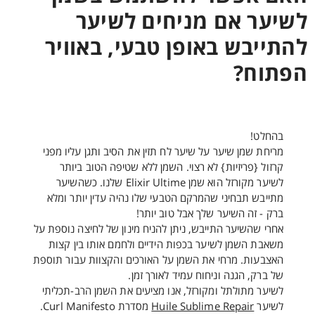
לשיער אם מניחים לשיער
להתייבש באופן טבעי, באוויר
הפתוח?
בהחלט!
מריחת שמן שיער על שיער לח תזין את הסיב ותגן עליו מפני
קרזול {פריזיות} לא רצוי. השמן ללא שטיפה הטוב ביותר
לשיער מקורזל הוא שמן Elixir Ultime שלנו. כשהשיער
מתייבש תבחיני שהמרקם הטבעי שלו נהיה עדין יותר ומלא
ברק - זה השיער שלך אבל טוב יותר!
אחרי שהשיער התייבש, ניתן להניח מינון של לחיצה נוספת על
משאבת השמן לשיער בכפות הידיים ולחמם אותו בין קצות
האצבעות. מרחי את השמן על האורכים והקצוות עבור תוספת
של ברק, הגנה וניחוח עמיד לאורך זמן.
לשיער מתולתל ומקורזל, אנו מציעים את השמן הרב-תכליתי
לשיער
Huile Sublime Repair
מסדרת Curl Manifesto.