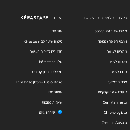
מוצרים לטיפוח השיער
אודות KÉRASTASE
מוצרי שיער של קרסטס
אודותינו
אמבט חפיפה (שמפו)
טיפוח שיער עם Kérastase
מרככים לשיער
מדריכים לטיפוח השיער
מסכות לשיער
סלון Kérastase
סרום לשיער
טיפולים בסלון קרסטס
שמנים לשיער
Fusio Dose – בסלון Kérastase
טיפולי שיער וקרקפת
איתור סלון
Curl Manifesto
שאלות נפוצות
Chronologiste
שוחחו איתנו
Chroma Absolu