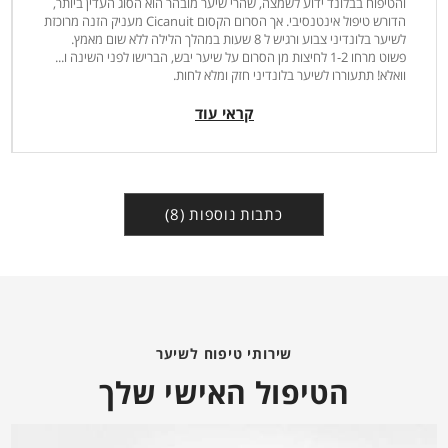
והטיפוח בבלונד ידוע לשמצה, שהרי שיער מובהר הוא הסוג העדין ביותר,
הדורש טיפול אינטנסיבי. אך הסרום הקסום Cicanuit מעניק הזנה מרוכזת
לשיער בלונדיני צבוע ורגיש ל 8 שעות במהלך הלילה ללא שום מאמץ.
פשוט מרחו 1-2 לחיצות מן הסרום על שיער יבש, הברישו לפני השינה ו...
וואלא! תתעוררו לשיער בלונדיני חזק ומלא לחות.
קראי עוד
כתבות נוספות (8)
שירותי טיפוח לשיער
הטיפול האישי שלך