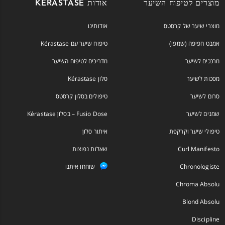
מוצרים לטיפוח השיער
אודות KÉRASTASE
מוצרי שיער של קרסטס
אודותינו
אמבט חפיפה (שמפו)
טיפוח שיער עם Kérastase
מרככים לשיער
מדריכים לטיפוח השיער
מסכות לשיער
סלון Kérastase
סרום לשיער
טיפולים בסלון קרסטס
שמנים לשיער
Fusio Dose – בסלון Kérastase
טיפולי שיער וקרקפת
איתור סלון
Curl Manifesto
שאלות נפוצות
Chronologiste
שוחחו איתנו
Chroma Absolu
Blond Absolu
Discipline