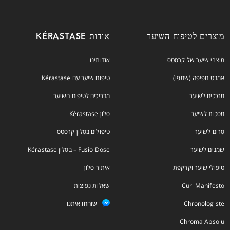
מוצרים לטיפוח השיער
אודות KÉRASTASE
מוצרי שיער של קרסטס
אודותינו
אמבט חפיפה (שמפו)
טיפוח שיער עם Kérastase
מרככים לשיער
מדריכים לטיפוח השיער
מסכות לשיער
סלון Kérastase
סרום לשיער
טיפולים בסלון קרסטס
שמנים לשיער
Fusio Dose – בסלון Kérastase
טיפולי שיער וקרקפת
איתור סלון
Curl Manifesto
שאלות נפוצות
Chronologiste
שוחחו איתנו
Chroma Absolu