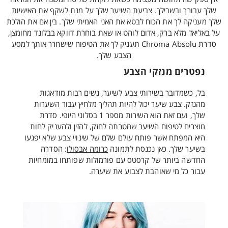
שלך עבורך ובשבילך. צביעת השיער שלך על מנת לשקף את האישיות
שלך מעניקה לך את הכוח לבטא את האני האמיתי שלך. בין אם את הולכת
על באליאז' מלא ברק, אדום לוהט או שאת בוחרת דווקא בבלונד מחומצן,
סדרת Chroma Absolu תעניק לך את הטיפוח שישחרר אותך למסע
הצבע שלך.
נפטרים מנזקי הצבע
בל, כשמדובר בשירותי צבע לשיער, נשים רבות מודאגות
מהנזק. צבע שיער יכול להיות תהליך מלחיץ עבור השערות
שלך, ועם זאת הוא השירות מספר 1 בסלוני היופי. סדרת
מוצרים לטיפוח השיער שמטרתה לחזק, להזין ולהעניק לחות
היא המפתח אשר פותח עולם שלם של שינויי צבע שלא יפגעו
בשיער שלך. כאן נכנסת לתמונה
כרומה אבסולו
: הסדרה
החדשה ביותר של קרסטס עם פורמולות שפותחו במומחיות
עבור כל מי שאוהבת לצבוע את שיערה.