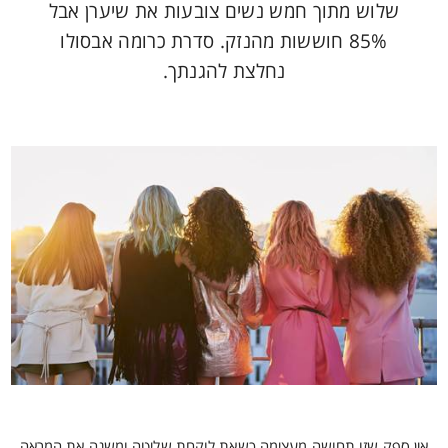
שלוש מתוך חמש נשים צובעות את שיערן אבל
85% חוששות מהנזק. סדרת כרומה אבסולו
נחלצת להגנתך.
אין ספק שזו תחושה מעצימה כשאת לוקחת שליטה ומשנה את המראה