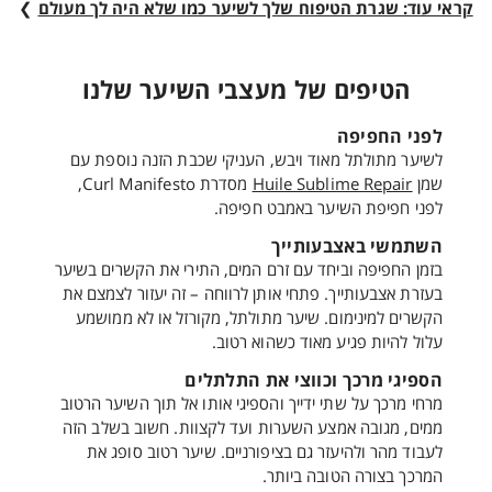
קראי עוד: שגרת הטיפוח שלך לשיער כמו שלא היה לך מעולם
❯
הטיפים של מעצבי השיער שלנו
לפני החפיפה
לשיער מתולתל מאוד ויבש, העניקי שכבת הזנה נוספת עם
שמן
Huile Sublime Repair
מסדרת Curl Manifesto,
לפני חפיפת השיער באמבט חפיפה.
השתמשי באצבעותייך
בזמן החפיפה וביחד עם זרם המים, התירי את הקשרים בשיער
בעזרת אצבעותייך. פתחי אותן לרווחה – זה יעזור לצמצם את
הקשרים למינימום. שיער מתולתל, מקורזל או לא ממושמע
עלול להיות פגיע מאוד כשהוא רטוב.
הספיגי מרכך וכווצי את התלתלים
מרחי מרכך על שתי ידייך והספיגי אותו אל תוך השיער הרטוב
ממים, מגובה אמצע השערות ועד לקצוות. חשוב בשלב הזה
לעבוד מהר ולהיעזר גם בציפורניים. שיער רטוב סופג את
המרכך בצורה הטובה ביותר.