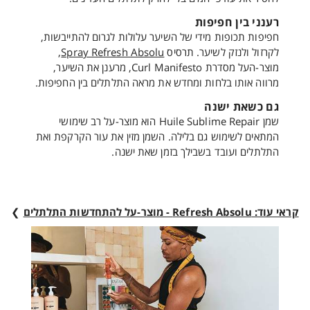
רענני בין חפיפות
חפיפות תכופות מידי של השיער עלולות לגרום להתייבשות,
לקרזול ולנזק לשיער. תרסיס
Spray Refresh Absolu
,
מוצר-העל מסדרת Curl Manifesto, מרענן את השיער,
מרווה אותו בלחות ומחדש את מראה התלתלים בין החפיפות.
גם כשאת ישנה
שמן Huile Sublime Repair הוא מוצר-על רב שימושי
המתאים לשימוש גם בלילה. השמן מזין את עור הקרקפת ואת
התלתלים ועובד בשבילך בזמן שאת ישנה.
קראי עוד: Refresh Absolu - מוצר-על להתחדשות התלתלים
❯