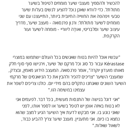
להכשיר ולהסמיך מעצבי שיער מומחים לטיפול בשיער
מתולתל. כדי לוודא שאכן נוכל להציע לנשים בעלות שיער
טבעי ויפהפה את החווייה החיובית ביותר, התייעצנו עם שני
מומחים לשיער מתולתל: ורנון פרנסואה - מעצב שיער, מדריך
עיצוב שיער וסלבריטי, ואודֶה ליווריי - מומחה לשיער ועור
הקרקפת.
"עכשיו אוכל להיות בטוח שאנשים בכל העולם ישתמשו במוצרי
Kérastase עבור כל סוג וכל מרקם של שיער, וירגישו סוף סוף חלק
מאותו מועדון יוקרה", אומר פרנסואה. המעצב הידוע מאמין, ובצדק,
שמעצבי השיער "צריכים להכיר ולהבין את כל הניואנסים של מרקמי
השיער השונים שאנחנו נתקלים בהם מידי יום. כולנו צריכים לשפר את
עצמינו במשימה הזו."
"אני דוגל בגישה של התנסות מעשית, בכל דבר. לפעמים אני
לא בטוח באיזה אופן יש לטפל בשיער או לספר אותו, לפני
שאני נוגע בו. אני מבקש לדעת איך השיער הגיע למצב שהוא
נמצא בו כיום. אני מתעניין. מעצב שיער צריך להביע כבוד,
לשאול שאלות."