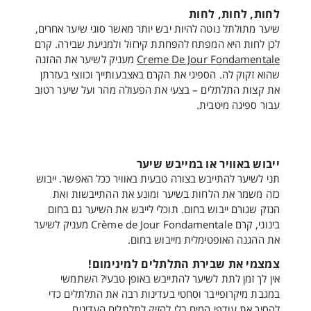
לחות, לחות, לחות
שיער מתולתל נוטה להיות יבש יותר מאשר סוגי שיער אחרים,
לכן לחות היא המפתח להפחתת קירזול ולמניעת שבירה. קרם
Creme De Jour Fondamentale
מעניק לשיער את ההזנה
שהוא זקוק לה. הספיגי את הקרם באצבעותייך וכווצי בעזרתן
את קצות התלתלים – בצעי את הפעולה מהר ועל שיער רטוב
עבור ספיגה מיטבית.
ייבוש באוויר או במייבש שיער
תני לשיער להתייבש בצורה טבעית באוויר ככל האפשר. ייבוש
כזה משמר את הלחות בשיער ומונע את ההתייבשות ואת
הנזק שגורם ייבוש בחום. תוכלי לייבש את השיער גם בחום
בינוני, קרם Crème de Jour Fondamentale מעניק לשיער
את ההגנה האופטימלית מייבוש בחום.
צמצמי את שבירת התלתלים למינימום!
אין לך זמן לתת לשיער להתייבש באופן טבעי? השתמשי
במגבת מיקרופייבר וסחטי בעדינות רבה את התלתלים כדי
להסיר את עודפי המים בלי להזיק לתלתלים העדינים.