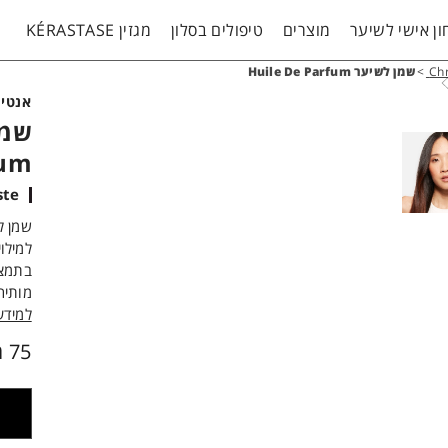
ן אישי לשיער
מוצרים
טיפולים בסלון
מגזין KÉRASTASE
Chr
>
שמן לשיער Huile De Parfum
אנטי-
fum
Chronologiste
למילו
בתמצי
מותיר
למידע
75 מ"ל