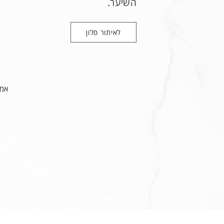
השיער.
לאיתור סלון
אמב