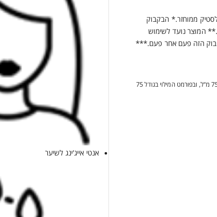
 המילוי עשוי לפחות 95% פלסטיק ממוחזר.* הבקבוק
 ממוחזרת.** המוצר נועד לשימוש
בוק הזה פעם אחר פעם.***
***רק בפורמט הניתן למילוי חוזר בגודל 75 מ"ל, ובפורמט המילוי בגודל 75
אנטי אייג'ינג לשיער