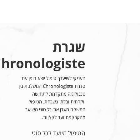
רשימת מרכיבים מלאה
 TRIMETHYLSILOXYSILICATE ● PARFUM /
 SEED OIL ● LIMONENE ● CITRONELLOL
● BENZYL ALCOHOL ● BENZYL
שגרת
hronologiste
העניקי לשיערך טיפול יוצא דופן עם
סדרת Chronologiste המשלבת בין
טכנולוגיה מתקדמת לתחושה
יוקרתית ובלתי נשכחת. הטיפול
המשקם מעדן את כל סוגי השיער
מהקרקפת ועד לקצוות.
הטיפול מיועד לכל סוגי