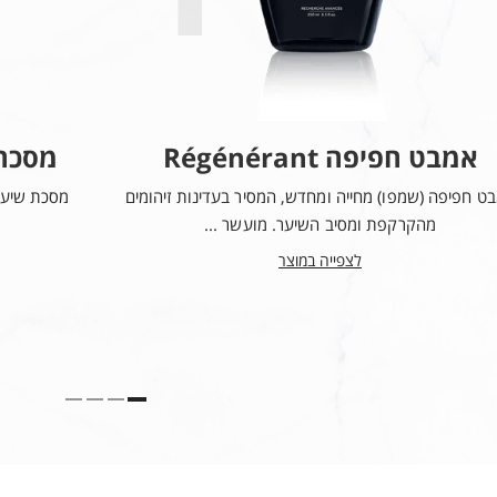
הבריגי החוצה
את בקבוקון השמן ה
הוציאי
את מילוי השמן החדש מהארי
סובבי
את בקבוקון המילוי עם כיוון 
לאחר הסרת המשאבה.
אמבט חפיפה Régénérant
מסכה se Régénérant
ט חפיפה (שמפו) מחייה ומחדש, המסיר בעדינות זיהומים
מסכת שיער 
מהקרקפת ומסיב השיער. מועשר ...
לצפייה במוצר