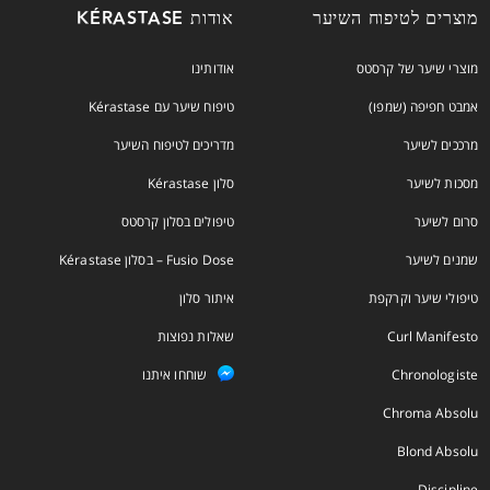
מוצרים לטיפוח השיער
אודות KÉRASTASE
מוצרי שיער של קרסטס
אודותינו
אמבט חפיפה (שמפו)
טיפוח שיער עם Kérastase
מרככים לשיער
מדריכים לטיפוח השיער
מסכות לשיער
סלון Kérastase
סרום לשיער
טיפולים בסלון קרסטס
שמנים לשיער
Fusio Dose – בסלון Kérastase
טיפולי שיער וקרקפת
איתור סלון
Curl Manifesto
שאלות נפוצות
Chronologiste
שוחחו איתנו
Chroma Absolu
Blond Absolu
Discipline