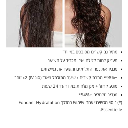
מתיר גם קשרים מסובכים במיוחד
מעניק לחות קלילה ואינו מכביד על השיער
מגביר את נפח התלתלים ומשפר את גמישותם
+98%* התרת קשרים / שיער מתולתל מאוד (סוג IV) x2 זוהר
מונע קרזול + מגן מלחות באוויר עד 24 שעות
מגדיר תלתלים +54%*
(*) ניסוי מכשירני אחרי שימוש במרכך Fondant Hydratation
Essentielle.
“
אזהרות
רשימת מרכיבי מפתח