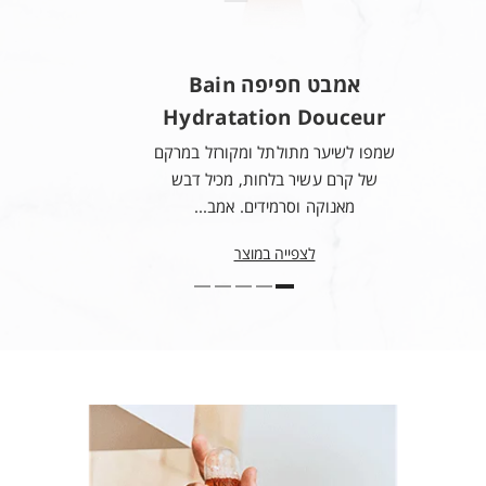
ETHYLHEXYLGLYCERIN ● BENZYL ALCOHOL ● GLYCERIN ●
SORBITAN OLEATE ● ISOPROPYL ALCOHOL ●
CETRIMONIUM CHLORIDE ● HYDROLYZED VEGETABLE
אמבט חפיפה Bain
PROTEIN PG-PROPYL SILANETRIOL ● MEL EXTRACT /
Hydratation Douceur
HONEY EXTRACT ● 2-OLEAMIDO-1,3-OCTADECANEDIOL ●
שמפו לשיער מתולתל ומקורזל במרקם
POTASSIUM SORBATE ● TOCOPHEROL ● CITRIC ACID ●
של קרם עשיר בלחות, מכיל דבש
PARFUM / FRAGRANCE
מאנוקה וסרמידים. אמב...
לצפייה במוצר