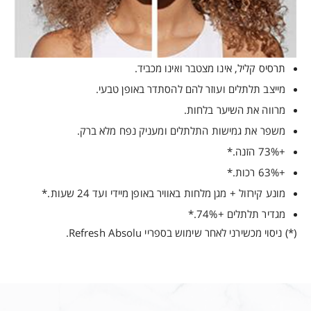
תרסיס קליל, אינו מצטבר ואינו מכביד.
מייצב תלתלים ועוזר להם להסתדר באופן טבעי.
מרווה את השיער בלחות.
משפר את גמישות התלתלים ומעניק נפח מלא ברק.
+73% הזנה.*
+63% רכות.*
מונע קירזול + מגן מלחות באוויר באופן מיידי ועד 24 שעות.*
מגדיר תלתלים +74%.*
(*) ניסוי מכשירני לאחר שימוש בספריי Refresh Absolu.
“
אזהרות
רשימת מרכיבי מפתח
יש להימנע ממגע עם העיניים ובמקרה של מגע כזה יש לשטוף היטב
פורמולה שפותחה על ידי מומחים, המשלבת מדע ויוקרה.
אידיאלי לשימור תלתלים ביום שלאחר החפיפה. מירחי
במים. אין להשתמש במוצר אם ידועה רגישות לאחד מהמרכיבים. יש