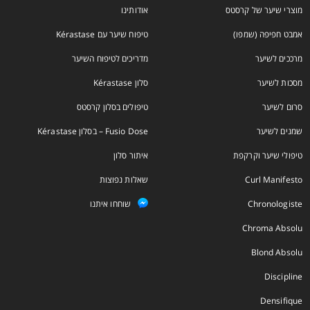
מוצרי שיער של קרסטס
אודותינו
אמבט חפיפה (שמפו)
טיפוח שיער עם Kérastase
מרככים לשיער
מדריכים לטיפוח השיער
מסכות לשיער
סלון Kérastase
סרום לשיער
טיפולים בסלון קרסטס
שמנים לשיער
Fusio Dose – בסלון Kérastase
טיפולי שיער וקרקפת
איתור סלון
Curl Manifesto
שאלות נפוצות
Chronologiste
שוחחו איתנו
Chroma Absolu
Blond Absolu
Discipline
Densifique