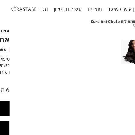
 אישי לשיער
מוצרים
טיפולים בסלון
מגזין KÉRASTASE
מפולות Cure Ani-Chute
הפחת
אמפולות 
Genesis
טיפול
בשמיר
נשירת
6 מ"ל / 10 או 42 יח'