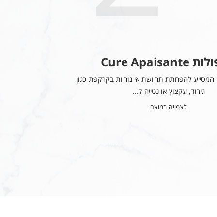
יות על אזורים הנוטים לדלילות לצורך
Cure Apaisan
סרום Anti-Chute Fortifiant
ילים.
י המסייע להפחתת תחושת אי נוחות בקרקפת כגון
סרום מחזק לשיער למניעת
גירוד, עקצוץ או נטייה ל...
של אמינק
לצפייה במוצר