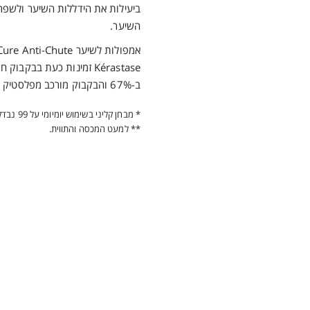
ביעילות את הידללות השיער ולשפר
השיער.
Kérastase זמינות כעת בבקב
ב-67% והבקבוק מורכב מפלסטיק ממוחזר.**
* מבחן קליני בשימוש יומיומי על 99 נבדקים, למשך 6 שבועות.
** למעט המכסה והתווית.