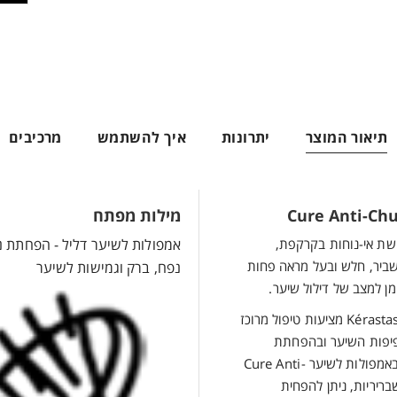
תיאור המוצר
יתרונות
איך להשתמש
מרכיבים
מילות מפתח
ושת אי-נוחות בקרקפת,
אמפולות לשיער דליל - הפחתת נ
שביר, חלש ובעל מראה פחות
נפח, ברק וגמישות לשיער
מן למצב של דילול שיער.
אמפולות Cure Anti-Chute של Kérastase מציעות טיפול מרוכז
פיפות השיער ובהפחתת
נשירת השיער*. באמצעות שימוש באמפולות לשיער Cure Anti-
 שבריריות, ניתן להפחית