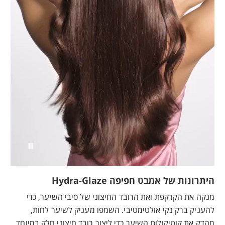
היתרונות של אמבט חפיפה Hydra-Glaze
מנקה את הקרקפת ואת הרובד החיצוני של סיבי השיער, כדי
להעניק ברק נקי אולטימטיבי. השמפו מעניק לשיער לחות,
מהדק את קוטיקולות השיער כדי ליצור רובד חיצוני חלק במיוחד.