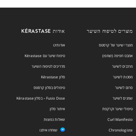
מוצרים לטיפוח השיער
אודות KÉRASTASE
מוצרי שיער של קרסטס
אודותינו
אמבט חפיפה (שמפו)
טיפוח שיער עם Kérastase
מרככים לשיער
מדריכים לטיפוח השיער
מסכות לשיער
סלון Kérastase
סרום לשיער
טיפולים בסלון קרסטס
שמנים לשיער
Fusio Dose – בסלון Kérastase
טיפולי שיער וקרקפת
איתור סלון
Curl Manifesto
שאלות נפוצות
Chronologiste
שוחחו איתנו