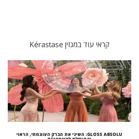
קראי עוד במגזין Kérastase
GLOSS ABSOLU: השיגי את הברק העוצמתי, הראוי
והמושלם לאינסטגרם