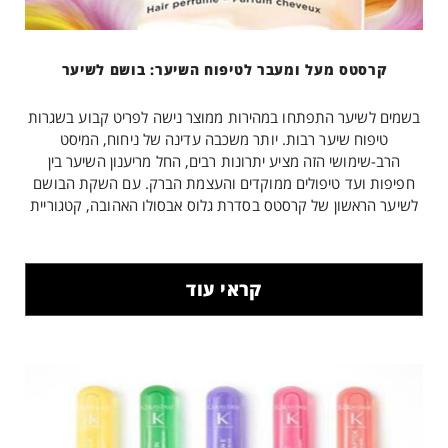
קרסטס מעל ומעבר לטיפוח השיער: בושם לשיער
בשמים לשיער התפתחו במהירות ממוצר נישה לפריט קבוע בשגרות
טיפוח שיער רבות. יותר משכבה עדינה של ניחוח, המיסט
הרב-שימושי הזה מציע יתרונות רבים, החל מריענון השיער בין
חפיפות ועד טיפולים ממוקדים והעצמת הברק. עם השקת הבושם
לשיער הראשון של קרסטס בסדרת גלוס אבסולו האהובה, קטגוריית
טיפוח השיער החדשנית הזו עתידה להגיע לשיאים חדשים.
קראי עוד