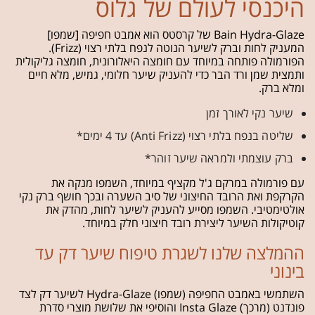
היכנסי לעולם של גלוס
Bain Hydra-Glaze של קרסטס הוא אמבט חפיפה [שמפו]
המעניק לחות וברק לשיער הנוטה לנפח בלתי רצוי (Frizz).
הפורמולה פותחה במיוחד עם חומצה היאלורונית, חומצה גליקולית
ותמצית שמן ורד הבר כדי להעניק שיער חלומי, גמיש, מלא חיים
ומלא ברק.
שיער נקי לאורך זמן
שליטה בנפח בלתי רצוי (Anti Frizz) עד 4 ימים*
ברק עוצמתי ולמראה שיער זוהר*
עם פורמולה במרקם ג'ל מקציף במיוחד, השמפו מנקה את
הקרקפת ואת הרובד החיצוני של סיב השערה ובכך חושף ברק נקי
אולטימטיבי. השמפו מסייע להעניק לשיער לחות, מהדק את
קוטיקולות השיער ליצירת רובד חיצוני חלק במיוחד.
ההמלצה שלנו לשגרת טיפוח שיער דק עד
בינוני
השתמשי באמבט החפיפה (שמפו) Hydra-Glaze לשיער דק לצד
פונדנט (מרכך) Insta Glaze והוסיפי את שלושת מוצרי סדרת