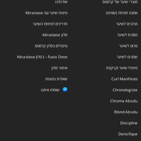
מוצרי שיער של קרסטס
אודותינו
אמבט חפיפה (שמפו)
טיפוח שיער עם Kérastase
מרככים לשיער
מדריכים לטיפוח השיער
מסכות לשיער
סלון Kérastase
סרום לשיער
טיפולים בסלון קרסטס
שמנים לשיער
Fusio Dose – בסלון Kérastase
טיפולי שיער וקרקפת
איתור סלון
Curl Manifesto
שאלות נפוצות
Chronologiste
שוחחו איתנו
Chroma Absolu
Blond Absolu
Discipline
Densifique