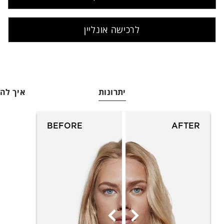
לרכישה אונליין
יתרונות
איך ל