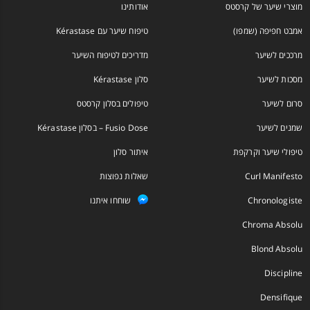
מוצרי שיער של קרסטס
אודותינו
אמבט חפיפה (שמפו)
טיפוח שיער עם Kérastase
מרככים לשיער
מדריכים לטיפוח השיער
מסכות לשיער
סלון Kérastase
סרום לשיער
טיפולים בסלון קרסטס
שמנים לשיער
Fusio Dose – בסלון Kérastase
טיפולי שיער וקרקפת
איתור סלון
Curl Manifesto
שאלות נפוצות
Chronologiste
שוחחו איתנו
Chroma Absolu
Blond Absolu
Discipline
Densifique