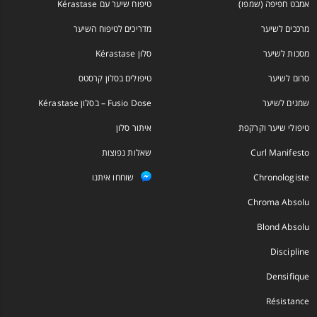
אמבט חפיפה (שמפו)
טיפוח שיער עם Kérastase
מרככים לשיער
מדריכים לטיפוח השיער
מסכות לשיער
סלון Kérastase
סרום לשיער
טיפולים בסלון קרסטס
שמנים לשיער
Fusio Dose – בסלון Kérastase
טיפולי שיער וקרקפת
איתור סלון
Curl Manifesto
שאלות נפוצות
Chronologiste
שוחחו איתנו
Chroma Absolu
Blond Absolu
Discipline
Densifique
Résistance