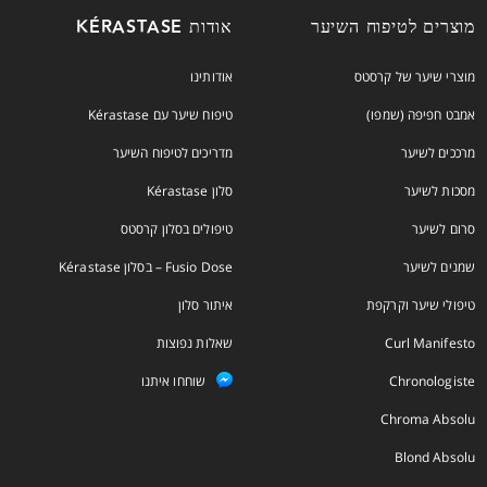
מוצרים לטיפוח השיער
אודות KÉRASTASE
מוצרי שיער של קרסטס
אודותינו
אמבט חפיפה (שמפו)
טיפוח שיער עם Kérastase
מרככים לשיער
מדריכים לטיפוח השיער
מסכות לשיער
סלון Kérastase
סרום לשיער
טיפולים בסלון קרסטס
שמנים לשיער
Fusio Dose – בסלון Kérastase
טיפולי שיער וקרקפת
איתור סלון
Curl Manifesto
שאלות נפוצות
Chronologiste
שוחחו איתנו
Chroma Absolu
Blond Absolu