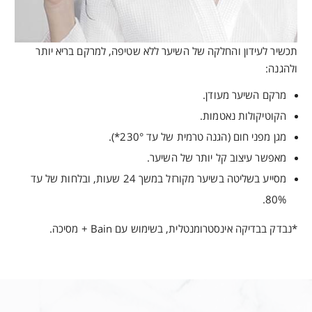
תכשיר לעידון והחלקה של השיער ללא שטיפה, למרקם בריא יותר
ולהגנה:
מרקם השיער מעודן.
הקוטיקולות נאטמות.
מגן מפני חום (הגנה טרמית של עד 230°*).
מאפשר עיצוב קל יותר של השיער.
מסייע בשליטה בשיער מקורזל במשך 24 שעות, ובלחות של עד
80%.
*נבדק בבדיקה אינסטרומנטלית, בשימוש עם Bain + מסיכה.
אזהרות
רשימת מרכיבי מפתח
חומצה היאלורונית
יש להימנע ממגע עם העיניים ובמקרה של מגע כזה יש לשטוף היטב
במים. אין להשתמש במוצר אם ידועה רגישות לאחד מהמרכיבים. יש
מעניקה לחות לקרקפת ולסיב השיער. מעשירה את סיב השיער,