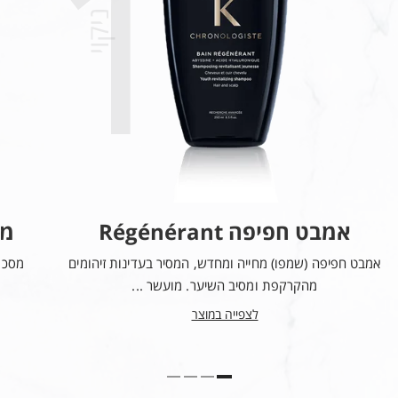
1
GLUTAMATE ● LIMONENE ● CITRONELLOL ● TOCOPHEROL ●
ניקוי
BISABOLOL ● SODIUM HYALURONATE ● SAFFLOWER
GLUCOSIDE ● GERANIOL ● HYDROXYCITRONELLAL ●
COUMARIN ● BUTYLENE GLYCOL ● PEG-30
DIPOLYHYDROXYSTEARATE ● TRIDECETH-6 ● LINALOOL ●
FARNESOL ● ALTEROMONAS FERMENT EXTRACT ● SODIUM
CITRATE ● PARFUM / FRAGRANCE ● C243628/1
אמבט חפיפה Régénérant
מסכה t
אמבט חפיפה (שמפו) מחייה ומחדש, המסיר בעדינות זיהומים
מסכת
מהקרקפת ומסיב השיער. מועשר ...
לצפייה במוצר