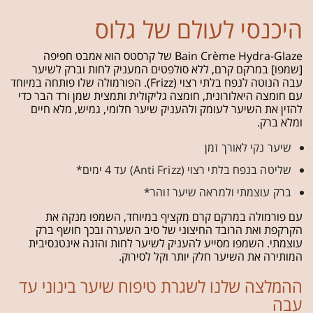
היכנסי לעולם של גלוס
Bain Crème Hydra-Glaze של קרסטס הוא אמבט חפיפה
[שמפו] במרקם קרם, ללא סולפטים המעניק לחות וברק לשיער
עבה הנוטה לנפח בלתי רצוי (Frizz). הפורמולה שלו פותחה במיוחד
עם חומצה היאלורונית, חומצה גליקולית ותמצית שמן ורד הבר כדי
להזין את השיער לעומק ולהעניק שיער חלומי, גמיש, מלא חיים
ומלא ברק.
שיער נקי לאורך זמן
שליטה בנפח בלתי רצוי (Anti Frizz) עד 4 ימים*
ברק עוצמתי ולמראה שיער זוהר*
עם פורמולה במרקם קרם מקציף במיוחד, השמפו מנקה את
הקרקפת ואת הרובד החיצוני של סיב השערה ובכך חושף ברק
עוצמתי. השמפו מסייע להעניק לשיער לחות והזנה אינטנסיבית
המותירה את השיער חלק יותר וקל לסירוק.
ההמלצה שלנו לשגרת טיפוח שיער בינוני עד
עבה