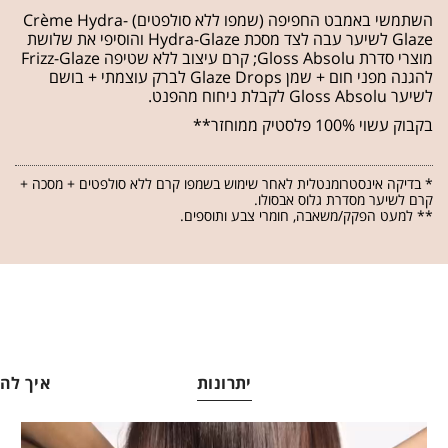
השתמשי באמבט החפיפה (שמפו ללא סולפטים) Crème Hydra-
Glaze לשיער עבה לצד מסכת Hydra-Glaze והוסיפי את שלושת
מוצרי סדרת Gloss Absolu; קרם עיצוב ללא שטיפה Frizz-Glaze
להגנה מפני חום + שמן Glaze Drops לברק עוצמתי + בושם
לשיער Gloss Absolu לקבלת ניחוח מהפנט.
בקבוק עשוי 100% פלסטיק ממוחזר**
* בדיקה אינסטרומנטלית לאחר שימוש בשמפו קרם ללא סולפטים + מסכה +
קרם לשיער מסדרת גלוס אבסולו.
** למעט הפקק/משאבה, חומרי צבע ותוספים.
יתרונות
איך ל