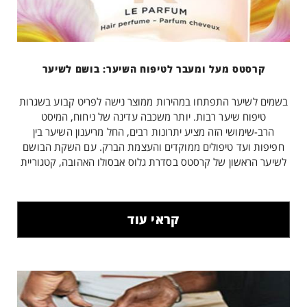
קרסטס מעל ומעבר לטיפוח השיער: בושם לשיער
בשמים לשיער התפתחו במהירות ממוצר נישה לפריט קבוע בשגרות
טיפוח שיער רבות. יותר משכבה עדינה של ניחוח, המיסט
הרב-שימושי הזה מציע יתרונות רבים, החל מריענון השיער בין
חפיפות ועד טיפולים ממוקדים והעצמת הברק. עם השקת הבושם
לשיער הראשון של קרסטס בסדרת גלוס אבסולו האהובה, קטגוריית
טיפוח השיער החדשנית הזו עתידה להגיע לשיאים חדשים.
קראי עוד