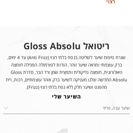
רצוי
מרכיבי מפתח
חומצה
חומצה
ROLLING C FRESH
היאלורונית
גליקולית
ריטואל Gloss Absolu
נמצאת
חומצת פרי
תערובות הוט-קוטור מפתיעה המאחדת תווים של פירות הדר עם
חותמת ריח של זר פרחים יוקרתי.
בשימוש נרחב
טבעית,
שילוב של טכניקות לטיפוח השיער ואומנות בישום מעודנת עבור
שגרת טיפוח שיער לשליטה בנפח בלתי רצוי (Anti Frizz) עד 4 ימים,
במוצרים
משתמשים בה
חוויה חושית מרענגת במיוחד.
ברק עוצמתי ומראה שיער זוהר. הודות לפורמולה המכילה חומצה
לטיפוח העור,
במוצרים
היאלורונית, חומצה גליקולית ותמצית שמן ורד הבר, סדרת Gloss
חומצה
קוסמטיים בשל
Absolu החדשה שלנו מעניקה לשיער ברק וזוהר עוצמתיים, רכות, ריח
היאלורונית
סגולות הפילינג
מהפנט ושיער חלק ללא נפח בלתי רצוי (Frizz).
מצויה באופן
שלה. היא
השיער שלי
טבעי בגוף,
מסוגלת לחדור
שומרת על
עמוק, ולכן היא
הלחות,
יעילה יותר
ומסוגלת לספוח
ועוצמתית יותר.
כמויות גדולות