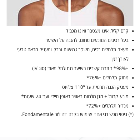
קרם קליל, אינו מצטבר ואינו מכביד
בעל רכיבים המונעים מחום, להגנה על השיער
מעצב תלתלים רכים, משפר גמישות וברק ומעניק מראה טבעי
לאורך זמן
+98%* התרת קשרים בשיער מתולתל מאוד (סוג IV)
מחזק תלתלים +76%*
מעניק הגנה תרמית עד 110º צלזיוס
מונע קרזול + מגן מלחות באוויר באופן מיידי ועד 24 שעות*
מגדיר תלתלים +72%*
(*) ניסוי מכשירני אחרי שימוש בקרם דה ז'ור Fondamentale.
“
אזהרות
רשימת מרכיבי מפתח
יש להימנע ממגע עם העיניים ובמקרה של מגע כזה יש לשטוף היטב