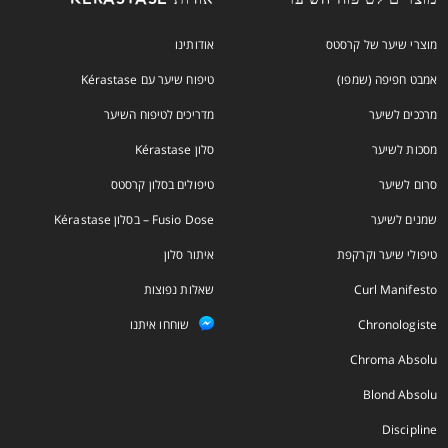
מוצרי שיער של קרסטס
אודותינו
אמבט חפיפה (שמפו)
טיפוח שיער עם Kérastase
מרככים לשיער
מדריכים לטיפוח השיער
מסכות לשיער
סלון Kérastase
סרום לשיער
טיפולים בסלון קרסטס
שמנים לשיער
Fusio Dose – בסלון Kérastase
טיפולי שיער וקרקפת
איתור סלון
Curl Manifesto
שאלות נפוצות
Chronologiste
שוחחו איתנו
Chroma Absolu
Blond Absolu
Discipline